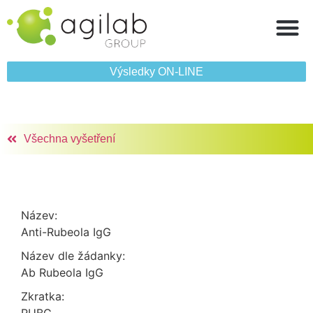
Výsledky ON‑LINE
Všechna vyšetření
Název:
Anti-Rubeola IgG
Název dle žádanky:
Ab Rubeola IgG
Zkratka: