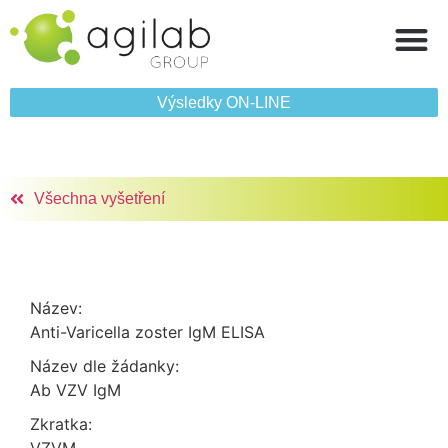
Výsledky ON‑LINE
Všechna vyšetření
Název:
Anti-Varicella zoster IgM ELISA
Název dle žádanky:
Ab VZV IgM
Zkratka: