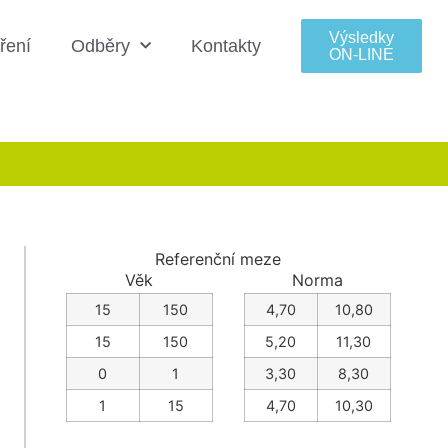
Výsledky
ření
Odběry
Kontakty
ON‑LINE
Referenční meze
Věk
Norma
15
150
4,70
10,80
15
150
5,20
11,30
0
1
3,30
8,30
1
15
4,70
10,30