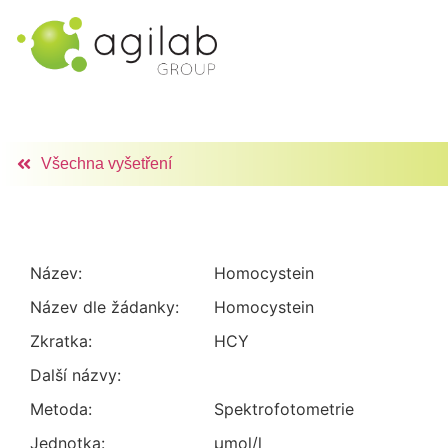
Všechna vyšetření
Název:
Homocystein
Název dle žádanky:
Homocystein
Zkratka:
HCY
Další názvy:
Metoda:
spektrofotometrie
Jednotka:
µmol/l