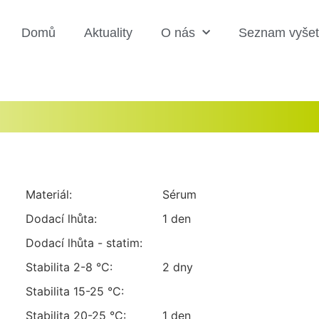
Domů
Aktuality
O nás
Seznam vyšet
Materiál:
sérum
Dodací lhůta:
1 den
Dodací lhůta - statim:
Stabilita 2-8 °C:
2 dny
Stabilita 15-25 °C:
Stabilita 20-25 °C:
1 den