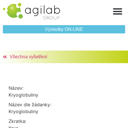
Výsledky ON‑LINE
Všechna vyšetření
Název:
Kryoglobuliny
Název dle žádanky:
Kryoglobuliny
Zkratka: