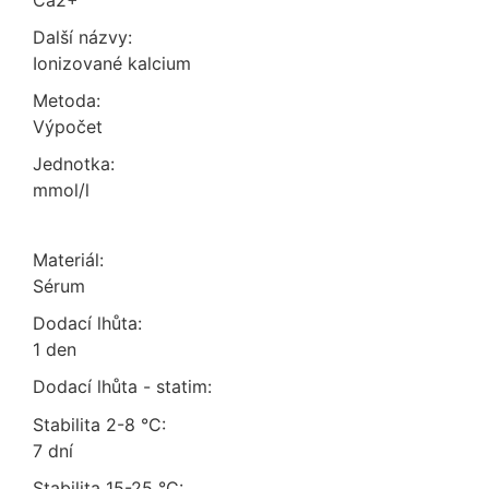
Ca2+
Další názvy:
Ionizované kalcium
Metoda:
výpočet
Jednotka:
mmol/l
Materiál:
sérum
Dodací lhůta:
1 den
Dodací lhůta - statim:
Stabilita 2-8 °C:
7 dní
Stabilita 15-25 °C: