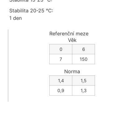
Stabilita 20-25 °C:
1 den
Referenční meze
Věk
0
6
7
150
Norma
1,4
1,5
0,9
1,3