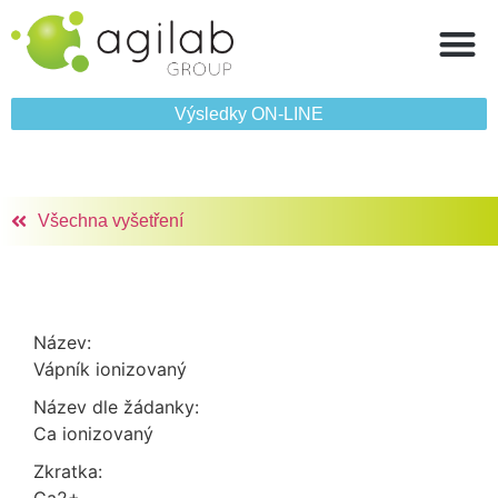
Výsledky ON‑LINE
Všechna vyšetření
Název:
Vápník ionizovaný
Název dle žádanky:
Ca ionizovaný
Zkratka: